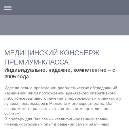
МЕДИЦИНСКИЙ КОНСЬЕРЖ
ПРЕМИУМ-КЛАССА
Индивидуально, надежно, компетентно – с
2005 года
Идет ли речь о проведении диагностических обследований,
назначении и/или прохождении адекватного оперативного
либо консервативного лечения в первоклассных клиниках и у
лучших профессоров в Мюнхене и его окрестностях, Вы
всегда можете рассчитывать на мою помощь и личное
участие.
Я подберу для Вас самых квалифицированных врачей,
имеющих огромный опыт в решении самых различных